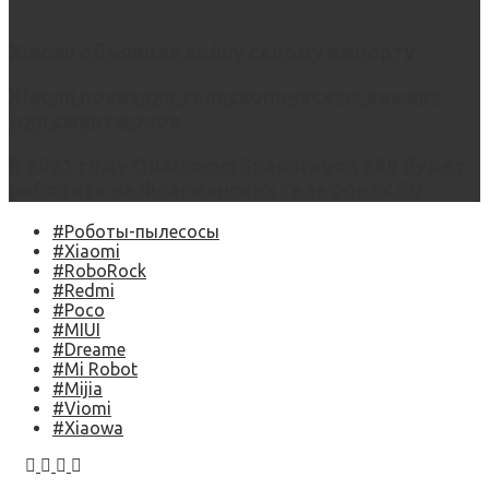
Xiaomi объявила войну серому импорту
Xiaomi показала телескопическую камеру
для смартфонов
В 2021 году Qualcomm Snapdragon 888 будет
работать на флагманских телефонах 5G
#Роботы-пылесосы
#Xiaomi
#RoboRock
#Redmi
#Poco
#MIUI
#Dreame
#Mi Robot
#Mijia
#Viomi
#Xiaowa