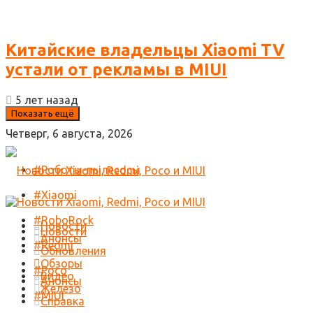
Китайские владельцы Xiaomi TV
устали от рекламы в MIUI
5 лет назад
Показать ещё
Четверг, 6 августа, 2026
#Роботы-пылесосы
#Xiaomi
#RoboRock
Новости
Новости
Анонсы
#Redmi
Обновления
Обзоры
#Poco
Видео
Анонсы
Железо
#MIUI
Справка