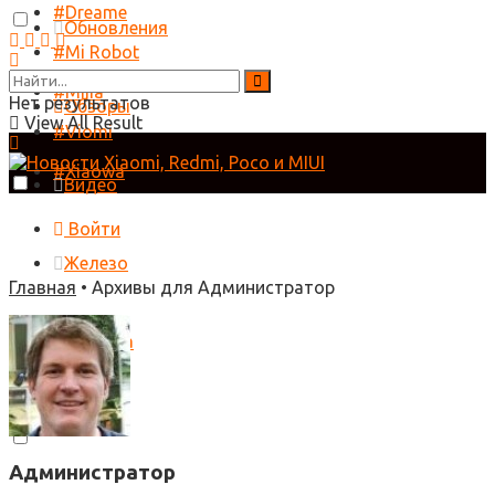
#Dreame
Обновления
#Mi Robot
#Mijia
Нет результатов
Обзоры
View All Result
#Viomi
#Xiaowa
Видео
Войти
Железо
Главная
•
Архивы для Администратор
Справка
Администратор