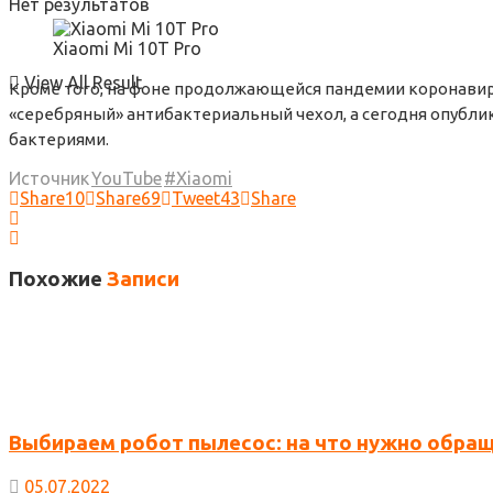
Нет результатов
Xiaomi Mi 10T Pro
View All Result
Кроме того, на фоне продолжающейся пандемии коронавир
«серебряный» антибактериальный чехол, а сегодня опублико
бактериями.
Источник
YouTube
Xiaomi
Share
10
Share
69
Tweet
43
Share
Похожие
Записи
Выбираем робот пылесос: на что нужно обра
05.07.2022