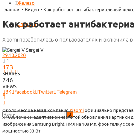
Железо
Главная
•
Видео
•
Как работает антибактериальный чехол
Как работает антибактериа
Справка
Xiaomi позаботилась о пользователях и включила 
Sergei V
29.10.2020
1
173
SHARES
746
VIEWS
ВК
Facebook
Twitter
Telegram
Около месяца назад компания
Xiaomi
официально представ
x 1080 точек и адаптивной частотой обновления картинки д
изображения Samsung Bright HMX на 108 Мп, фронталку с се
мощностью 33 Вт.