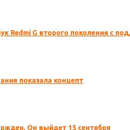
бук Redmi G второго поколения с по
пания показала концепт
вержден. Он выйдет 15 сентября