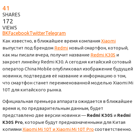
41
SHARES
172
VIEWS
ВК
Facebook
Twitter
Telegram
Как известно, в ближайшее время компания
Xiaomi
выпустит под брендом
Redmi
новый смартфон, который,
как мы писали вчера, получит название
Redmi K30S
и
закроет линейку Redmi K30. А сегодня китайский сотовый
оператор China Mobile опубликовал изображение будущей
новинки, подтвердив её название и информацию о том,
что смартфон станет переименованной моделью Xiaomi Mi
10T для китайского рынка.
Официальная премьера аппарата ожидается в ближайшее
время и, по предварительным данным, будет
представлено две версии новинки —
Redmi K30S
и
Redmi
K30S Pro
, которые будут предназначенными для Китая
копиями
Xiaomi Mi 10T и Xiaomi Mi 10T Pro
соответственно.