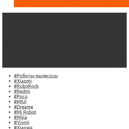
Xiaomi объявила войну серому импорту
Xiaomi показала телескопическую камеру
для смартфонов
В 2021 году Qualcomm Snapdragon 888 будет
работать на флагманских телефонах 5G
#Роботы-пылесосы
#Xiaomi
#RoboRock
#Redmi
#Poco
#MIUI
#Dreame
#Mi Robot
#Mijia
#Viomi
#Xiaowa