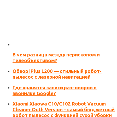
В чем разница между перископом и
Сохранить моё имя, email и адрес сайта в этом
телеобъективом?
браузере для последующих моих комментариев.
Обзор iPlus L200 — стильный робот-
пылесос с лазерной навигацией
Где хранятся записи разговоров в
звонилке Google?
Xiaomi Xiaowa C10/C102 Robot Vacuum
Cleaner Outh Version – самый бюджетный
робот пылесос с функцией сухой уборки