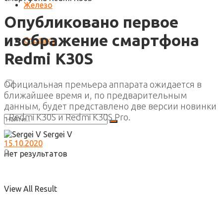
Железо
Опубликовано первое
изображение смартфона
Справка
Redmi K30S
Официальная премьера аппарата ожидается в
ближайшее время и, по предварительным
данным, будет представлено две версии новинки
- Redmi K30S и Redmi K30S Pro.
Sergei V
15.10.2020
0
Нет результатов
View All Result