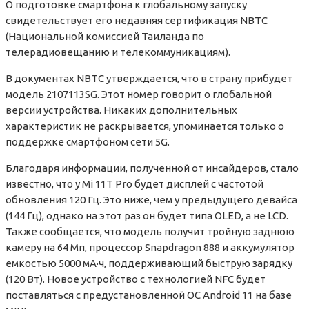
О подготовке смартфона к глобальному запуску
свидетельствует его недавняя сертификация
NBTC
(
Национальной комиссией Таиланда по
телерадиовещанию и телекоммуникациям).
В документах
NBTC
утверждается, что в страну прибудет
модель 2107113SG. Этот номер говорит о глобальной
версии устройства. Никаких дополнительных
характеристик не раскрывается, упоминается только о
поддержке смартфоном сети 5G.
Благодаря информации, полученной от инсайдеров, стало
известно, что у Mi 11T Pro будет дисплей с частотой
обновления 120 Гц. Это ниже, чем у предыдущего девайса
(144 Гц), однако на этот раз он будет типа OLED, а не LCD.
Также сообщается, что модель получит тройную заднюю
камеру на 64 Мп, процессор Snapdragon 888 и аккумулятор
емкостью 5000 мА
·
ч, поддерживающий быструю зарядку
(120 Вт). Новое устройство с технологией NFC будет
поставляться с предустановленной ОС Android 11 на базе