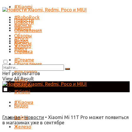
#Xiaomi
#RoboRock
Новости
Новости
Анонсы
#Redmi
Обновления
Обзоры
#Poco
Видео
Анонсы
Железо
#MIUI
Справка
#Dreame
Обновления
#Mi Robot
Нет результатов
View All Result
#Mijia
Обзоры
#Viomi
#Xiaowa
Видео
Главная
•
Новости
•
Xiaomi Mi 11T Pro может появиться
Войти
в магазинах уже в сентябре
Железо