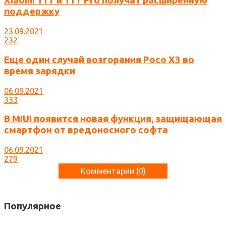
Xiaomi 11T и 11T Pro получат расширенную
поддержку
23.09.2021
232
Еще один случай возгорания Poco X3 во
время зарядки
06.09.2021
333
В MIUI появится новая функция, защищающая
смартфон от вредоносного софта
06.09.2021
279
Комментарии (
0
)
Популярное