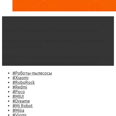
Xiaomi объявила войну серому импорту
Xiaomi показала телескопическую камеру
для смартфонов
В 2021 году Qualcomm Snapdragon 888 будет
работать на флагманских телефонах 5G
#Роботы-пылесосы
#Xiaomi
#RoboRock
#Redmi
#Poco
#MIUI
#Dreame
#Mi Robot
#Mijia
#Viomi