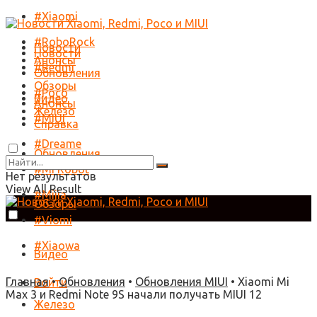
#Xiaomi
#RoboRock
Новости
Новости
Анонсы
#Redmi
Обновления
Обзоры
#Poco
Видео
Анонсы
Железо
#MIUI
Справка
#Dreame
Обновления
#Mi Robot
Нет результатов
View All Result
#Mijia
Обзоры
#Viomi
#Xiaowa
Видео
Главная
•
Обновления
•
Обновления MIUI
•
Xiaomi Mi
Войти
Max 3 и Redmi Note 9S начали получать MIUI 12
Железо