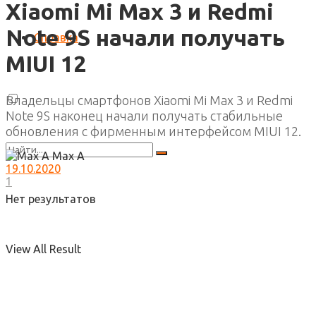
Xiaomi Mi Max 3 и Redmi
Note 9S начали получать
Справка
MIUI 12
Владельцы смартфонов Xiaomi Mi Max 3 и Redmi
Note 9S наконец начали получать стабильные
обновления с фирменным интерфейсом MIUI 12.
Max A
19.10.2020
1
Нет результатов
View All Result