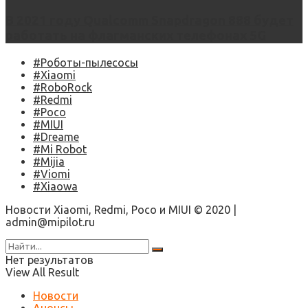
В 2021 году Qualcomm Snapdragon 888 будет
работать на флагманских телефонах 5G
#Роботы-пылесосы
#Xiaomi
#RoboRock
#Redmi
#Poco
#MIUI
#Dreame
#Mi Robot
#Mijia
#Viomi
#Xiaowa
Новости Xiaomi, Redmi, Poco и MIUI © 2020 |
admin@mipilot.ru
Нет результатов
View All Result
Новости
Анонсы