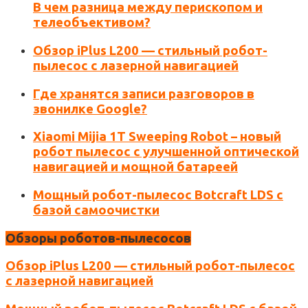
В чем разница между перископом и
телеобъективом?
Обзор iPlus L200 — стильный робот-
пылесос с лазерной навигацией
Сохранить моё имя, email и адрес сайта в этом
Где хранятся записи разговоров в
браузере для последующих моих комментариев.
звонилке Google?
Xiaomi Mijia 1T Sweeping Robot – новый
робот пылесос с улучшенной оптической
навигацией и мощной батареей
Мощный робот-пылесос Botcraft LDS с
базой самоочистки
Обзоры роботов-пылесосов
Обзор iPlus L200 — стильный робот-пылесос
с лазерной навигацией