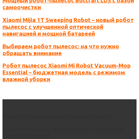
Мощный робот-пылесос Botcraft LDS с базой
самоочистки
Xiaomi Mijia 1T Sweeping Robot – новый робот
пылесос с улучшенной оптической
навигацией и мощной батареей
Выбираем робот пылесос: на что нужно
обращать внимание
Робот пылесос Xiaomi Mi Robot Vacuum-Mop
Essential – бюджетная модель с режимом
влажной уборки
Xiaomi объявила войну серому импорту
Xiaomi показала телескопическую камеру
для смартфонов