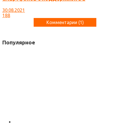
30.08.2021
188
Комментарии (
1
)
Популярное
Max A
says:
6 лет назад
Не прошло и полгода…
Ответить