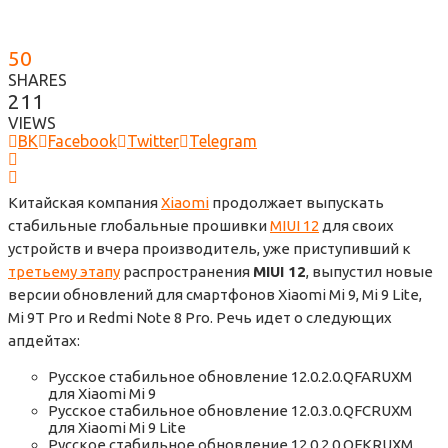
50
SHARES
211
VIEWS
ВК
Facebook
Twitter
Telegram
Китайская компания
Xiaomi
продолжает выпускать
стабильные глобальные прошивки
MIUI 12
для своих
устройств и вчера производитель, уже приступивший к
третьему этапу
распространения
MIUI 12
, выпустил новые
версии обновлений для смартфонов Xiaomi Mi 9, Mi 9 Lite,
Mi 9T Pro и Redmi Note 8 Pro. Речь идет о следующих
апдейтах:
Русское стабильное обновление 12.0.2.0.QFARUXM
для Xiaomi Mi 9
Русское стабильное обновление 12.0.3.0.QFCRUXM
для Xiaomi Mi 9 Lite
Русское стабильное обновление 12.0.2.0.QFKRUXM