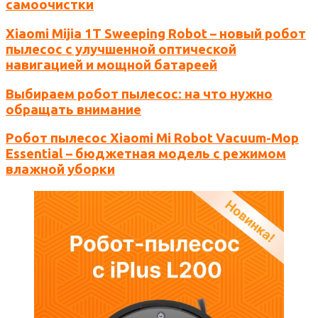
самоочистки
Xiaomi Mijia 1T Sweeping Robot – новый робот
пылесос с улучшенной оптической
навигацией и мощной батареей
Выбираем робот пылесос: на что нужно
обращать внимание
Робот пылесос Xiaomi Mi Robot Vacuum-Mop
Essential – бюджетная модель с режимом
влажной уборки