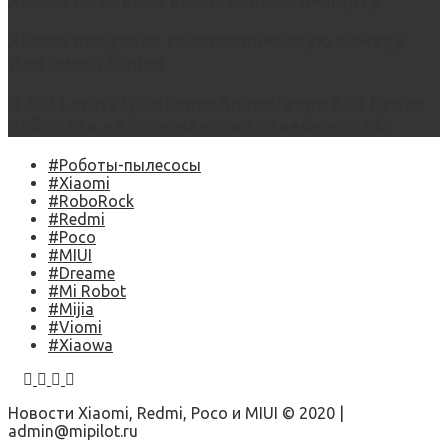
Xiaomi объявила войну серому импорту
Xiaomi показала телескопическую камеру
для смартфонов
В 2021 году Qualcomm Snapdragon 888 будет
работать на флагманских телефонах 5G
#Роботы-пылесосы
#Xiaomi
#RoboRock
#Redmi
#Poco
#MIUI
#Dreame
#Mi Robot
#Mijia
#Viomi
#Xiaowa
Новости Xiaomi, Redmi, Poco и MIUI © 2020 |
admin@mipilot.ru