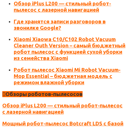
Обзор iPlus L200 — стильный робот-
пылесос с лазерной навигацией
Где хранятся записи разговоров в
звонилке Google?
Xiaomi Xiaowa C10/C102 Robot Vacuum
Cleaner Outh Version – самый бюджетный
робот пылесос с функцией сухой уборки
из семейства Xiaomi
Робот пылесос Xiaomi Mi Robot Vacuum-
Mop Essential – бюджетная модель с
режимом влажной уборки
Обзоры роботов-пылесосов
Обзор iPlus L200 — стильный робот-пылесос
с лазерной навигацией
Мощный робот-пылесос Botcraft LDS с базой