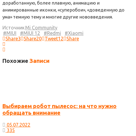
доработанную, более плавную, анимацию и
анимированные иконки, «суперобои», «доведенную до
ума» темную тему и многие другие нововведения.
Источник
Mi Community
MIUI
MIUI 12
Redmi
Xiaomi
Share
3
Share
20
Tweet
12
Share
Похожие
Записи
Выбираем робот пылесос: на что нужно
обращать внимание
05.07.2022
335