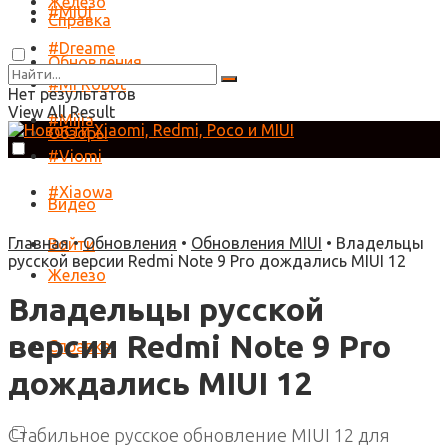
Железо
#MIUI
Справка
#Dreame
Обновления
#Mi Robot
Нет результатов
View All Result
#Mijia
Обзоры
#Viomi
#Xiaowa
Видео
Главная
•
Обновления
•
Обновления MIUI
•
Владельцы
Войти
русской версии Redmi Note 9 Pro дождались MIUI 12
Железо
Владельцы русской
версии Redmi Note 9 Pro
Справка
дождались MIUI 12
Стабильное русское обновление MIUI 12 для