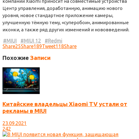
компании Xiaomi приносит на совместимые устройства
Центр управления, доработанную, анимацию нового
уровня, новое стандартное приложение камеры,
улучшенную тёмную тему, «суперобои», анимированные
иконки, а также ряд других изменений и нововведений.
MIUI
MIUI 12
Redmi
Share
25
Share
189
Tweet
118
Share
Похожие
Записи
Китайские владельцы Xiaomi TV устали от
рекламы в MIUI
23.09.2021
242