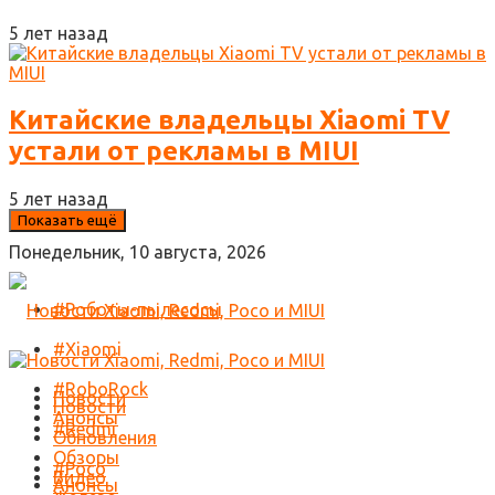
5 лет назад
Китайские владельцы Xiaomi TV
устали от рекламы в MIUI
5 лет назад
Показать ещё
Понедельник, 10 августа, 2026
#Роботы-пылесосы
#Xiaomi
#RoboRock
Новости
Новости
Анонсы
#Redmi
Обновления
Обзоры
#Poco
Видео
Анонсы