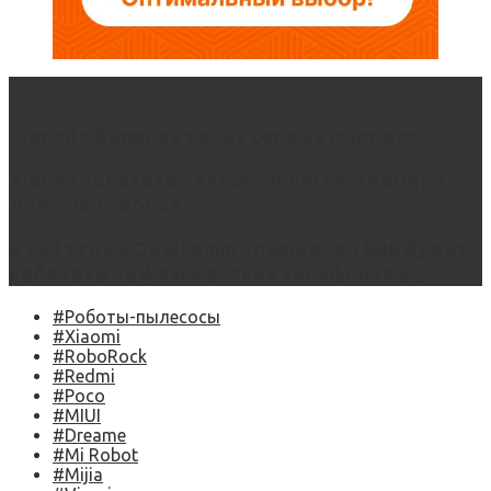
Xiaomi объявила войну серому импорту
Xiaomi показала телескопическую камеру
для смартфонов
В 2021 году Qualcomm Snapdragon 888 будет
работать на флагманских телефонах 5G
#Роботы-пылесосы
#Xiaomi
#RoboRock
#Redmi
#Poco
#MIUI
#Dreame
#Mi Robot
#Mijia