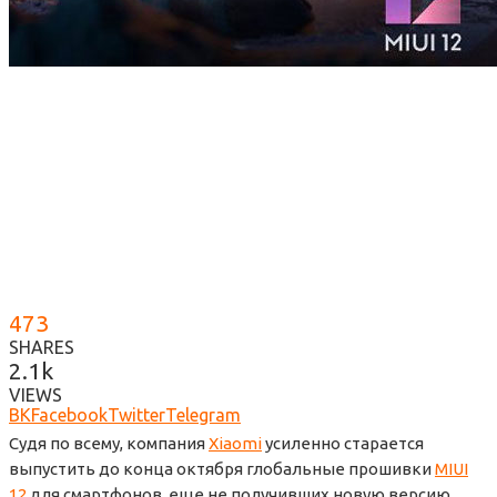
473
SHARES
2.1k
VIEWS
ВК
Facebook
Twitter
Telegram
Судя по всему, компания
Xiaomi
усиленно старается
выпустить до конца октября глобальные прошивки
MIUI
12
для смартфонов, еще не получивших новую версию