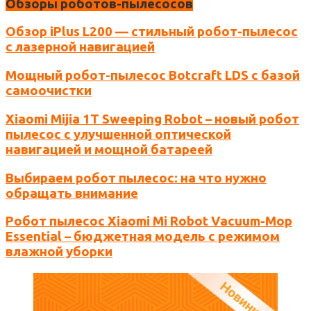
Обзоры роботов-пылесосов
браузере для последующих моих комментариев.
Обзор iPlus L200 — стильный робот-пылесос
с лазерной навигацией
Мощный робот-пылесос Botcraft LDS с базой
самоочистки
Xiaomi Mijia 1T Sweeping Robot – новый робот
пылесос с улучшенной оптической
навигацией и мощной батареей
Выбираем робот пылесос: на что нужно
обращать внимание
Робот пылесос Xiaomi Mi Robot Vacuum-Mop
Essential – бюджетная модель с режимом
влажной уборки