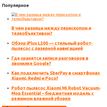
Популярное
drenic
says:
6 лет назад
Ура, товарищи! 🙂
Ответить
В чем разница между перископом и
телеобъективом?
Обзор iPlus L200 — стильный робот-
пылесос с лазерной навигацией
Где хранятся записи разговоров в
звонилке Google?
Как подключить SberPay в смартфонах
Xiaomi, Redmi и Poco?
Робот пылесос Xiaomi Mi Robot Vacuum-
Mop Essential – бюджетная модель с
режимом влажной уборки
Сохранить моё имя, email и адрес сайта в этом