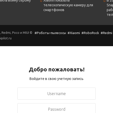
вила войну серому
Xiaomi показала
В 2
ngen
телескопическую камеру для
Sna
6 лет назад
смартфонов
раб
то ппц, товарищи!
тел
Ответить
 Redmi, Poco и MIUI ©
#Роботы-пылесосы
#Xiaomi
#RoboRock
#Redmi
pilot.ru
Добро пожаловать!
Войдите в свою учетную запись
ь моё имя, email и адрес сайта в этом браузере для послед
ариев.