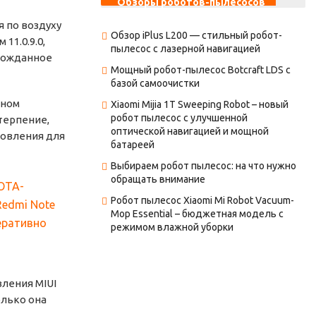
Обзоры роботов-пылесосов
 по воздуху
Обзор iPlus L200 — стильный робот-
11.0.9.0,
пылесос с лазерной навигацией
лгожданное
Мощный робот-пылесос Botcraft LDS с
базой самоочистки
ьном
Xiaomi Mijia 1T Sweeping Robot – новый
робот пылесос с улучшенной
терпение,
оптической навигацией и мощной
новления для
батареей
Выбираем робот пылесос: на что нужно
обращать внимание
Робот пылесос Xiaomi Mi Robot Vacuum-
Mop Essential – бюджетная модель с
режимом влажной уборки
вления MIUI
олько она