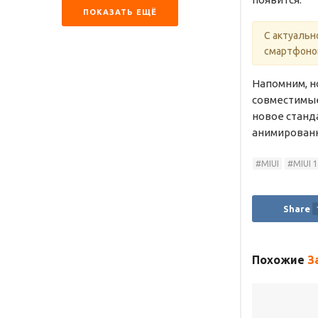
ПОКАЗАТЬ ЕЩЁ
С актуальн
смартфонов
Напомним, н
совместимые
новое станд
анимированн
MIUI
MIUI 
Share
Похожие
З