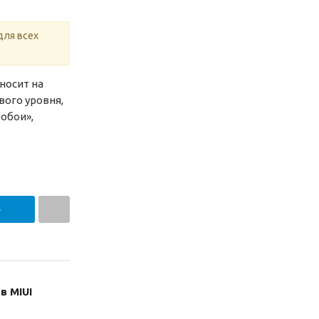
для всех
носит на
вого уровня,
обои»,
e
в MIUI