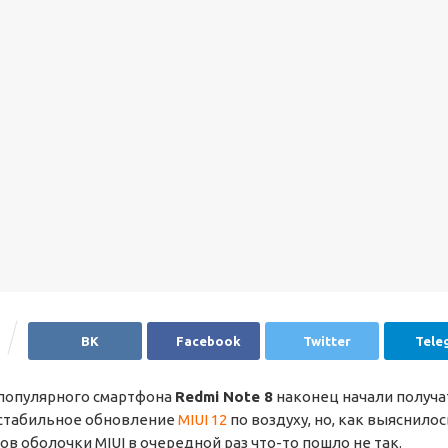
ВК
Facebook
Twitter
Tele
популярного смартфона
Redmi Note 8
наконец начали получа
 стабильное обновление
MIUI 12
по воздуху, но, как выяснилось
в оболочки MIUI в очередной раз что-то пошло не так.