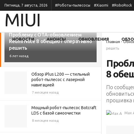
Пятница, 7 августа, 2026
#Роботы-пылесосы
#Xiaomi
#RoboRock
НОВЫЕ
ПОПУЛЯРНЫЕ
Все категории
Проблему с OTA-обновлением
НОВОСТИ
АНОНСЫ
ОБНОВЛЕНИЯ
ОБЗ
Redmi Note 8 обещают оперативно
Главная
•
Обно
решить
решить
6 лет назад
Пробл
8 обе
Обзор iPlus L200 — стильный
робот-пылесос с лазерной
навигацией
По сообще
обновиться
7 месяцев назад
прошивка п
Мощный робот-пылесос Botcraft
LDS с базой самоочистки
Max 
8 месяцев назад