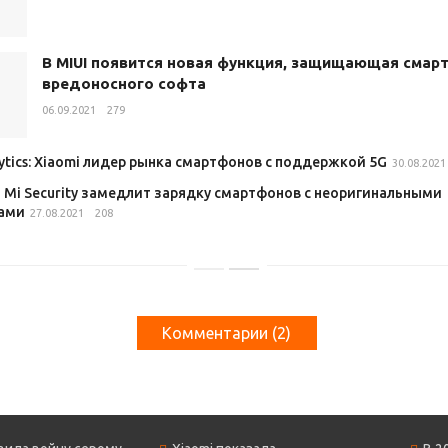
В MIUI появится новая функция, защищающая смар
вредоносного софта
06.09.2021
279
lytics: Xiaomi лидер рынка смартфонов с поддержкой 5G
30.08.2021
 Mi Security замедлит зарядку смартфонов с неоригинальными
ами
27.08.2021
208
Комментарии (
2
)
van
6 лет назад
от рукажопы…
Ответить