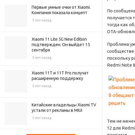
Первые умные очки от Xiaomi.
По сообщени
Компания показала концепт
получается т
5 лет назад
тогда как о
OTA-обновле
Xiaomi 11 Lite 5G New Edition
Проблема уж
подтвержден. Он выйдет 15
сентября
сообществе 
поскольку р
5 лет назад
Redmi Note 
Xiaomi 11T и 11T Pro получат
расширенную поддержку
5 лет назад
Китайские владельцы Xiaomi TV
устали от рекламы в MIUI
5 лет назад
Тем не мене
12 для Redm
появится.