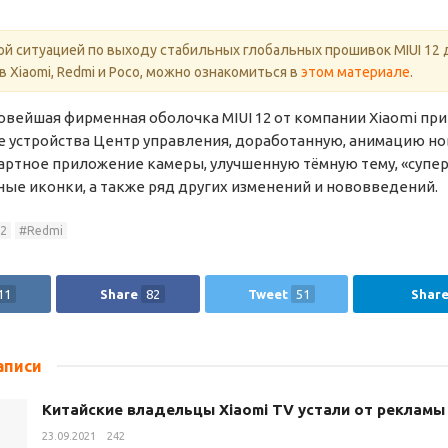
ой ситуацией по выходу стабильных глобальных прошивок MIUI 12 
 Xiaomi, Redmi и Poco, можно ознакомиться в
этом материале
.
овейшая фирменная оболочка MIUI 12 от компании Xiaomi при
 устройства Центр управления, доработанную, анимацию но
артное приложение камеры, улучшенную тёмную тему, «супер
ые иконки, а также ряд других изменений и нововведений.
12
Redmi
11
Share
82
Tweet
51
Shar
аписи
Китайские владельцы Xiaomi TV устали от рекламы 
23.09.2021
242