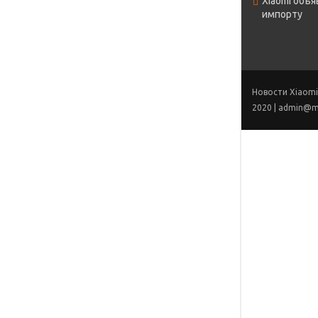
Xiaomi объя
u
импорту
Э
Новости Xiaomi,
2020 | admin@mi
Сохранит
коммент