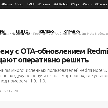
#Redmi
#Poco
#MIUI
#Dreame
#Mi Robot
#Mijia
#Viomi
#Xiaowa
ОРЫ
ВИДЕО
ЖЕЛЕЗО
СПРАВКА
вления
•
Новости MIUI
•
Проблему с OTA-обновлением Redmi Note 8 обеща
ему с OTA-обновлением Redmi
щают оперативно решить
ниям многочисленных пользователей Redmi Note 8,
 по воздуху не получится на смартфонах, где устан
од номером 11.0.11.0.
A
05.11.2020