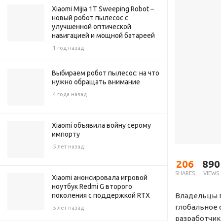
Xiaomi Mijia 1T Sweeping Robot –
новый робот пылесос с
улучшенной оптической
навигацией и мощной батареей
1 год назад
Выбираем робот пылесос: на что
нужно обращать внимание
4 года назад
Xiaomi объявила войну серому
импорту
5 лет назад
206
890
SHARES
VIEWS
Xiaomi анонсировала игровой
ноутбук Redmi G второго
Владельцы 
поколения с поддержкой RTX
глобальное
5 лет назад
разработчико