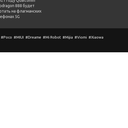
021 году Qualcomm
pdragon 888 будет
отать на флагманских
ефонах 5G
#Poco
#MIUI
#Dreame
#Mi Robot
#Mijia
#Viomi
#Xiaowa
ующих моих