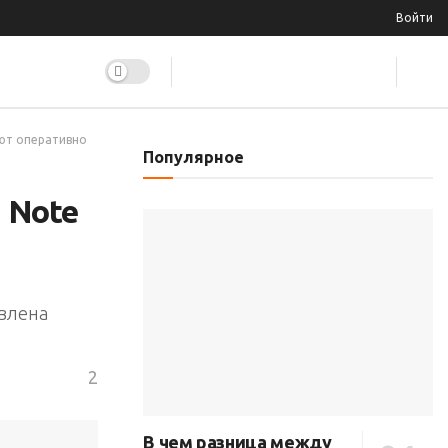
Войти
ют оперативно
Популярное
 Note
овлена
2
В чем разница между