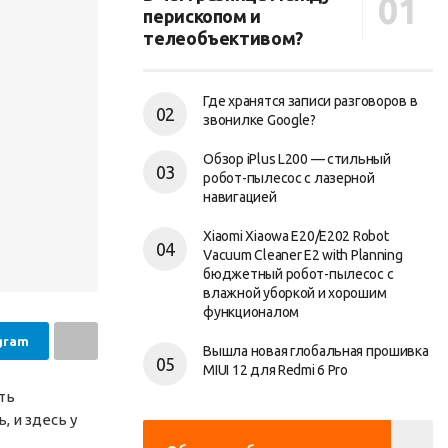
перископом и
телеобъективом?
Где хранятся записи разговоров в
звонилке Google?
Обзор iPlus L200 — стильный
робот-пылесос с лазерной
навигацией
Xiaomi Xiaowa E20/E202 Robot
Vacuum Cleaner E2 with Planning
бюджетный робот-пылесос с
влажной уборкой и хорошим
функционалом
gram
Вышла новая глобальная прошивка
MIUI 12 для Redmi 6 Pro
ть
, и здесь у