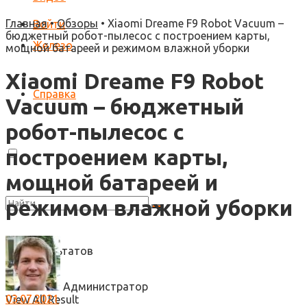
Главная
•
Обзоры
•
Xiaomi Dreame F9 Robot Vacuum –
Войти
бюджетный робот-пылесос с построением карты,
Железо
мощной батареей и режимом влажной уборки
Xiaomi Dreame F9 Robot
Справка
Vacuum – бюджетный
робот-пылесос с
построением карты,
мощной батареей и
режимом влажной уборки
Нет результатов
Администратор
03.07.2021
View All Result