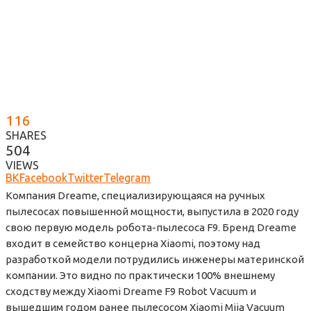
116
SHARES
504
VIEWS
ВК
Facebook
Twitter
Telegram
Компания Dreame, специализирующаяся на ручных
пылесосах повышенной мощности, выпустила в 2020 году
свою первую модель робота-пылесоса F9. Бренд Dreame
входит в семейство концерна Xiaomi, поэтому над
разработкой модели потрудились инженеры материнской
компании. Это видно по практически 100% внешнему
сходству между Xiaomi Dreame F9 Robot Vacuum и
вышедшим годом ранее пылесосом Xiaomi Mija Vacuum