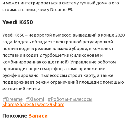
и может интегрироваться в систему «умный дом», а его
стоимость ниже, чем у Dreame F9.
Yeedi K650
Yeedi K650 – недорогой пылесос, вышедший в конце 2020
года. Модель обладает электронной регулировкой
подачи воды в режиме влажной уборки, в комплект
поставки входит 2 турбощетки (силиконовая и
комбинированная со щетиной). Управление роботом
происходит через смартфон, а само приложение
русифицировано. Пылесос сам строит карту, а также
поддерживает режим ограничений площади с помощью
магнитной ленты.
Dreame
Xiaomi
Роботы-пылесосы
Share
6
Share
46
Tweet
29
Share
Похожие
Записи