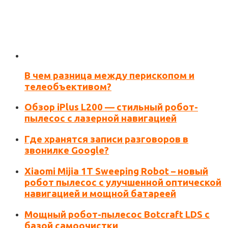
В чем разница между перископом и
Сохранить моё имя, email и адрес сайта в этом
телеобъективом?
браузере для последующих моих комментариев.
Обзор iPlus L200 — стильный робот-
пылесос с лазерной навигацией
Где хранятся записи разговоров в
звонилке Google?
Xiaomi Mijia 1T Sweeping Robot – новый
робот пылесос с улучшенной оптической
навигацией и мощной батареей
Мощный робот-пылесос Botcraft LDS с
базой самоочистки