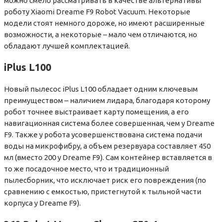
можно смело рассматривать в качестве альтернативы
роботу Xiaomi Dreame F9 Robot Vacuum. Некоторые
модели стоят немного дороже, но имеют расширенные
возможности, а некоторые – мало чем отличаются, но
обладают лучшей комплектацией.
iPlus L100
Новый пылесос iPlus L100 обладает одним ключевым
преимуществом – наличием лидара, благодаря которому
робот точнее выстраивает карту помещения, а его
навигационная система более совершенная, чем у Dreame
F9. Также у робота усовершенствована система подачи
воды на микрофибру, а объем резервуара составляет 450
мл (вместо 200 у Dreame F9). Сам контейнер вставляется в
то же посадочное место, что и традиционный
пылесборник, что исключает риск его повреждения (по
сравнению с емкостью, пристегнутой к тыльной части
корпуса у Dreame F9).