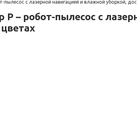
т-пылесос с лазерной навигацией и влажной уборкой, дос
p P – робот-пылесос с лазе
 цветах