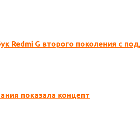
бук Redmi G второго поколения с по
пания показала концепт