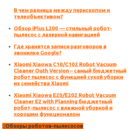
В чем разница между перископом и
Сохранить моё имя, email и адрес сайта в этом
телеобъективом?
браузере для последующих моих комментариев.
Обзор iPlus L200 — стильный робот-
пылесос с лазерной навигацией
Где хранятся записи разговоров в
звонилке Google?
Xiaomi Xiaowa C10/C102 Robot Vacuum
Cleaner Outh Version – самый бюджетный
робот пылесос с функцией сухой уборки
из семейства Xiaomi
Xiaomi Xiaowa E20/E202 Robot Vacuum
Cleaner E2 with Planning бюджетный
робот-пылесос с влажной уборкой и
хорошим функционалом
Обзоры роботов-пылесосов