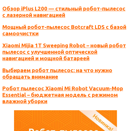
Обзор iPlus L200 — стильный робот-пылесос
с лазерной навигацией
Мощный робот-пылесос Botcraft LDS с базой
самоочистки
Xiaomi Mijia 1T Sweeping Robot – новый робот
пылесос с улучшенной оптической
навигацией и мощной батареей
Выбираем робот пылесос: на что нужно
обращать внимание
Робот пылесос Xiaomi Mi Robot Vacuum-Mop
Essential – бюджетная модель с режимом
влажной уборки