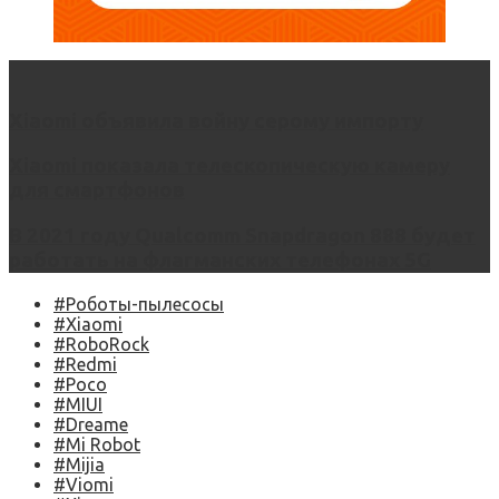
Xiaomi объявила войну серому импорту
Xiaomi показала телескопическую камеру
для смартфонов
В 2021 году Qualcomm Snapdragon 888 будет
работать на флагманских телефонах 5G
#Роботы-пылесосы
#Xiaomi
#RoboRock
#Redmi
#Poco
#MIUI
#Dreame
#Mi Robot
#Mijia
#Viomi